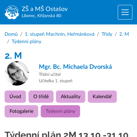
ZŠ a MŠ
Ostašov
Liberec, Křižanská 80
Domů
1. stupeň Machnín, Heřmánková
Třídy
2. M
Týdenní plány
2. M
Mgr. Bc.
Michaela Dvorská
Třídní učitel
Učitelka 1. stupeň
Úvod
O třídě
Aktuality
Kalendář
Fotogalerie
Týdenní plány
Týdenní plán 2M 13.10.-31.10.