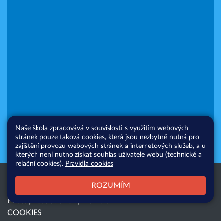
Naše škola zpracovává v souvislosti s využitím webových
stránek pouze taková cookies, která jsou nezbytně nutná pro
zajištění provozu webových stránek a internetových služeb, a u
kterých není nutno získat souhlas uživatele webu (technické a
relační cookies).
Pravidla cookies
Všechna práva vyhrazena. Copyright
Web školy
ROZUMÍM
© 2026 |
Mapa stránek
|
Přihlásit
|
Přístupnost stránek
|
Pravidla
COOKIES