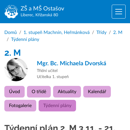
ZŠ a MŠ
Ostašov
Liberec, Křižanská 80
Domů
1. stupeň Machnín, Heřmánková
Třídy
2. M
Týdenní plány
2. M
Mgr. Bc.
Michaela Dvorská
Třídní učitel
Učitelka 1. stupeň
Úvod
O třídě
Aktuality
Kalendář
Fotogalerie
Týdenní plány
Týdenní plán 2. M 3.11. - 21.