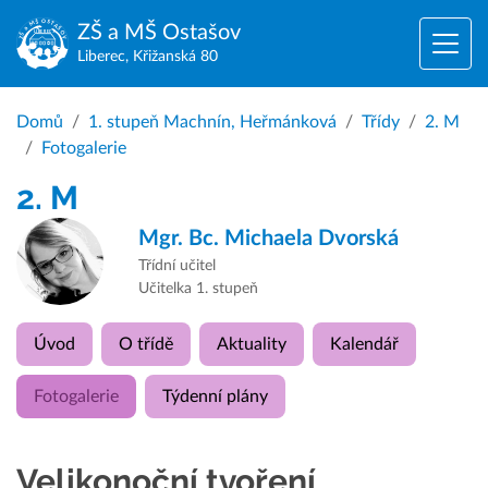
ZŠ a MŠ
Ostašov
Liberec, Křižanská 80
Domů
1. stupeň Machnín, Heřmánková
Třídy
2. M
Fotogalerie
2. M
Mgr. Bc.
Michaela Dvorská
Třídní učitel
Učitelka 1. stupeň
Úvod
O třídě
Aktuality
Kalendář
Fotogalerie
Týdenní plány
Velikonoční tvoření