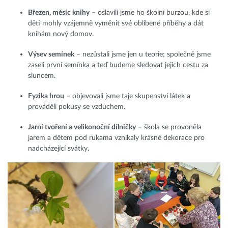
Březen, měsíc knihy
– oslavili jsme ho školní burzou, kde si
děti mohly vzájemně vyměnit své oblíbené příběhy a dát
knihám nový domov.
Výsev semínek
– nezůstali jsme jen u teorie; společně jsme
zaseli první semínka a teď budeme sledovat jejich cestu za
sluncem.
Fyzika hrou
– objevovali jsme taje skupenství látek a
prováděli pokusy se vzduchem.
Jarní tvoření a velikonoční dílničky
– škola se provoněla
jarem a dětem pod rukama vznikaly krásné dekorace pro
nadcházející svátky.