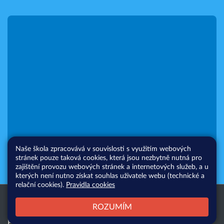
Naše škola zpracovává v souvislosti s využitím webových
stránek pouze taková cookies, která jsou nezbytně nutná pro
zajištění provozu webových stránek a internetových služeb, a u
kterých není nutno získat souhlas uživatele webu (technické a
relační cookies).
Pravidla cookies
Všechna práva vyhrazena. Copyright
Web školy
ROZUMÍM
© 2026 |
Mapa stránek
|
Přihlásit
|
Přístupnost stránek
|
Pravidla