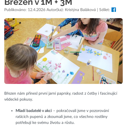
Březen v 1M + 3M
Publikováno: 12.4.2026 Autor(ka): Kristýna Baláková | Sdílet:
Březen nám přinesl první jarní paprsky, radost z četby i fascinující
vědecké pokusy.
Mladí badatelé v akci
– pokračovali jsme v pozorování
rašících pupenů a zkoumali jsme, co všechno rostliny
potřebují ke svému životu a růstu.