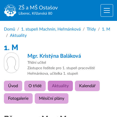
ZŠ a MŠ
Ostašov
Liberec, Křižanská 80
Domů
1. stupeň Machnín, Heřmánková
Třídy
1. M
Aktuality
1. M
Mgr.
Kristýna Baláková
Třídní učitel
Zástupce ředitele pro 1. stupeň pracoviště
Heřmánkova, učitelka 1. stupeň
Úvod
O třídě
Aktuality
Kalendář
Fotogalerie
Měsíční plány