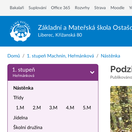
Bakalaři
Suplování
Office 365
Rozvrhy
Strava
Moodle
Y
Základní a Mateřská škola
Ostaš
Liberec, Křižanská 80
Domů
1. stupeň Machnín, Heřmánková
Nástěnka
Podz
1. stupeň
Heřmánková
Publikováno
Nástěnka
Třídy
1.M
2.M
3.M
4.M
5.M
Jídelna
Školní družina