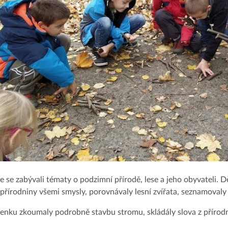
me se zabývali tématy o podzimní přírodě, lese a jeho obyvateli. Dě
přírodniny všemi smysly, porovnávaly lesní zvířata, seznamovaly
venku zkoumaly podrobně stavbu stromu, skládály slova z přírodn