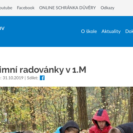
outube
Facebook
ONLINE SCHRÁNKA DŮVĚRY
Odkazy
ov
O škole
Aktuality
Dok
imní radovánky v 1.M
: 31.10.2019 | Sdílet: