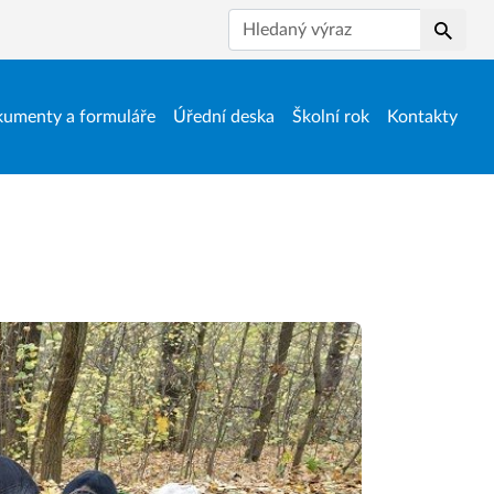
Hledat
umenty a formuláře
Úřední deska
Školní rok
Kontakty