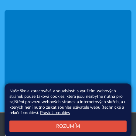
Naše škola zpracovává v souvislosti s využitím webových
stránek pouze taková cookies, která jsou nezbytně nutná pro
zajištění provozu webových stránek a internetových služeb, a u
kterých není nutno získat souhlas uživatele webu (technické a
relační cookies).
Pravidla cookies
Všechna práva vyhrazena. Copyright
Web školy
ROZUMÍM
© 2026 |
Mapa stránek
|
Přihlásit
|
Přístupnost stránek
|
Pravidla