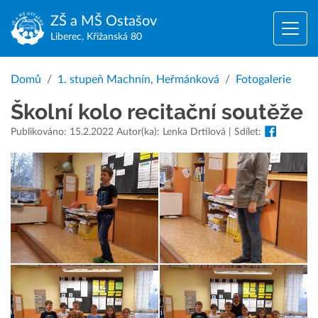
ZŠ a MŠ
Ostašov
Liberec, Křižanská 80
Domů
1. stupeň Machnín, Heřmánková
Fotogalerie
Školní kolo recitační soutěže
Publikováno: 15.2.2022 Autor(ka): Lenka Drtilová | Sdílet: