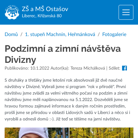
ZŠ a MŠ
Ostašov
Liberec, Křižanská 80
Domů
1. stupeň Machnín, Heřmánková
Fotogalerie
Podzimní a zimní návštěva
Divizny
Publikováno: 10.1.2022 Autor(ka): Tereza Michálková | Sdílet:
S druháky a třeťáky jsme letošní rok absolvovali již dvě naučné
návštěvy v Divizně. Vybrali jsme si program "rok v přírodě". První
návštěvu jsme zvládli za velmi větrného počasí na podzim a zimní
návštěvu jsme měli naplánovanou na 5.1.2022. Dozvěděli jsme se
hravou formou zajímavé informace k daným ročním prostředím,
prošli jsme se přírodou v oblasti Lidových sadů v Liberci a něco si i
vyrobili a odnesli domů :-). Již teď se těšíme na jarní návštěvu.