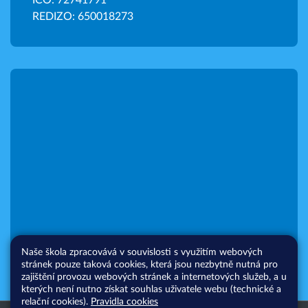
IČO: 72741791
REDIZO: 650018273
Naše škola zpracovává v souvislosti s využitím webových
stránek pouze taková cookies, která jsou nezbytně nutná pro
zajištění provozu webových stránek a internetových služeb, a u
kterých není nutno získat souhlas uživatele webu (technické a
relační cookies).
Pravidla cookies