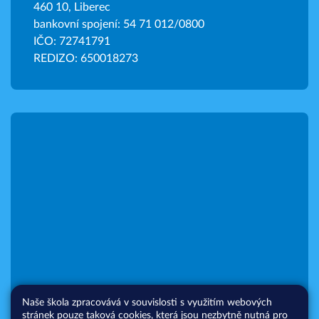
460 10, Liberec
bankovní spojení: 54 71 012/0800
IČO: 72741791
REDIZO: 650018273
Naše škola zpracovává v souvislosti s využitím webových
stránek pouze taková cookies, která jsou nezbytně nutná pro