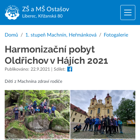
ZŠ a MŠ
Ostašov
Liberec, Křižanská 80
Domů
1. stupeň Machnín, Heřmánková
Fotogalerie
Harmonizační pobyt
Oldřichov v Hájích 2021
Publikováno: 22.9.2021 | Sdílet:
Děti z Machnína zdraví rodiče