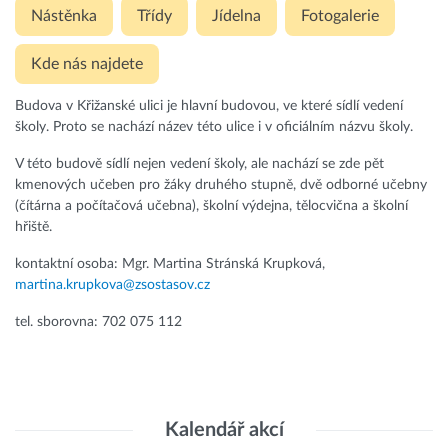
Nástěnka
Třídy
Jídelna
Fotogalerie
Kde nás najdete
Budova v Křižanské ulici je hlavní budovou, ve které sídlí vedení
školy. Proto se nachází název této ulice i v oficiálním názvu školy.
V této budově sídlí nejen vedení školy, ale nachází se zde pět
kmenových učeben pro žáky druhého stupně, dvě odborné učebny
(čítárna a počítačová učebna), školní výdejna, tělocvična a školní
hřiště.
kontaktní osoba: Mgr. Martina Stránská Krupková,
martina.krupkova@zsostasov.cz
tel. sborovna: 702 075 112
Kalendář akcí