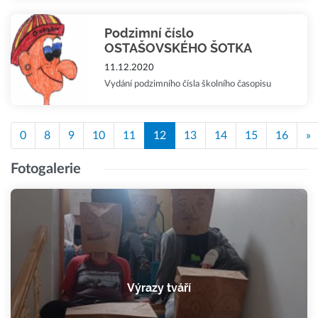
Podzimní číslo
OSTAŠOVSKÉHO ŠOTKA
11.12.2020
Vydání podzimního čísla školního časopisu
0
8
9
10
11
12
13
14
15
16
»
Fotogalerie
Výrazy tváří