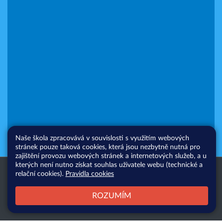
Naše škola zpracovává v souvislosti s využitím webových
stránek pouze taková cookies, která jsou nezbytně nutná pro
zajištění provozu webových stránek a internetových služeb, a u
kterých není nutno získat souhlas uživatele webu (technické a
Všechna práva vyhrazena. Copyright
Web školy
relační cookies).
Pravidla cookies
© 2026 |
Mapa stránek
|
Přihlásit
|
Přístupnost stránek
|
Pravidla
ROZUMÍM
COOKIES