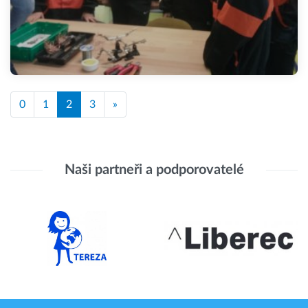
0
1
2
3
»
Naši partneři a podporovatelé