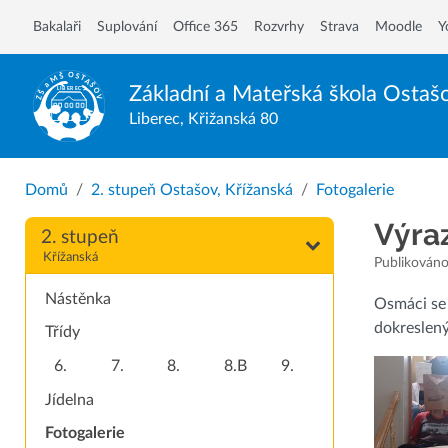
Bakalaři
Suplování
Office 365
Rozvrhy
Strava
Moodle
Y
Základní a Mateřská škola
Ostaš
Liberec, Křižanská 80
Domů
2. stupeň Ostašov, Křížanská
Fotogalerie
Výraz
2. stupeň
Křížanská
Publikováno
Nástěnka
Osmáci se 
dokreslenýn
Třídy
6.
7.
8.
8.B
9.
Jídelna
Fotogalerie