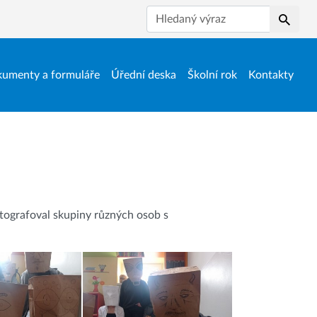
Hledat
umenty a formuláře
Úřední deska
Školní rok
Kontakty
otografoval skupiny různých osob s