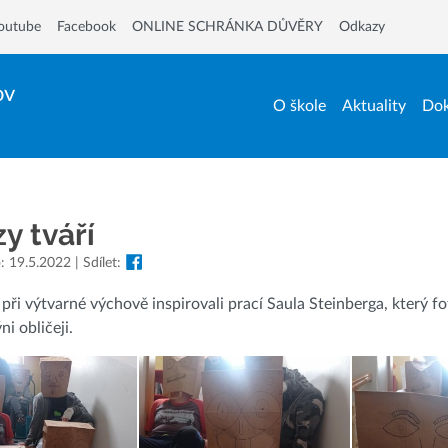
outube
Facebook
ONLINE SCHRÁNKA DŮVĚRY
Odkazy
ov
O škole
Aktuality
Dok
y tváří
: 19.5.2022 | Sdílet:
při výtvarné výchově inspirovali prací Saula Steinberga, který f
i obličeji.