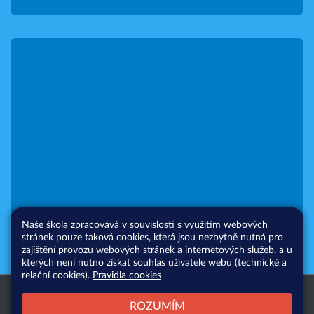
Naše škola zpracovává v souvislosti s využitím webových
stránek pouze taková cookies, která jsou nezbytně nutná pro
zajištění provozu webových stránek a internetových služeb, a u
kterých není nutno získat souhlas uživatele webu (technické a
relační cookies).
Pravidla cookies
Všechna práva vyhrazena. Copyright
Web školy
ROZUMÍM
© 2026 |
Mapa stránek
|
Přihlásit
|