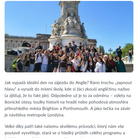
Jak vypadá ideální den na zájezdu do Anglie? Ráno trochu „zapnout
hlavu“ a vyrazit do místní školy, kde si žáci zkouší angličtinu naživo
(a zjišťují, že to fakt jde). Odpoledne už je to za odměnu – výlety na
ikonické útesy, toulky historií na hradě nebo pohodová atmosféra
přímořského města Brighton a Porthsmouth. A jako tečka na závěr
je návštěva metropole Londýna.
Velké díky patří také našemu skvělému průvodci, který nám vše
poutavě vysvětluje, stará se o hladký průběh celého programu a