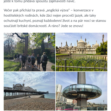
ještě k tomu přidává spoustu zajímavostí navíc.
Večer pak přichází ta pravá „anglická výzva“ – konverzace v
hostitelských rodinách, kde žáci nejen procvičí jazyk, ale taky
ochutnají kuchyni, poznají každodenní život a na pár nocí se stanou
součástí britské domácnosti. A ráno? Jede se znovu!