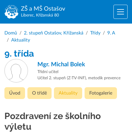
ZŠ a MŠ
Ostašov
Liberec, Křižanská 80
Domů
2. stupeň Ostašov, Křížanská
Třídy
9. A
Aktuality
9. třída
Mgr.
Michal Bolek
Třídní učitel
Učitel 2. stupeň (Z-TV-INF), metodik prevence
Úvod
O třídě
Aktuality
Fotogalerie
Pozdravení ze školního
výletu