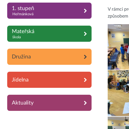
1. stupeň
V rámci pr
Heřmánková
způsobem z
Mateřská
škola
Družina
Jídelna
Aktuality