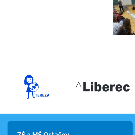
ZŠ a MŠ Ostašov