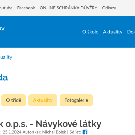
outube
Facebook
ONLINE SCHRÁNKA DŮVĚRY
Odkazy
ov
O škole
Aktuality
Dok
uality
ída
O třídě
Aktuality
Fotogalerie
 o.p.s. - Návykové látky
: 25.1.2024 Autor(ka): Michal Bolek | Sdílet: