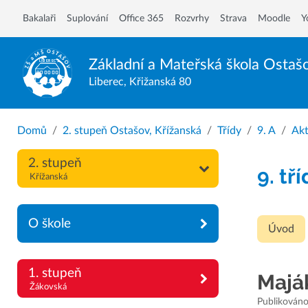
Bakalaři
Suplování
Office 365
Rozvrhy
Strava
Moodle
Y
Základní a Mateřská škola
Ostaš
Liberec, Křižanská 80
Domů
2. stupeň Ostašov, Křížanská
Třídy
9. A
Akt
2. stupeň
9. tř
Křížanská
O škole
Úvod
1. stupeň
Maják
Žákovská
Publikováno