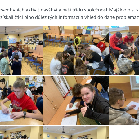
eventivních aktivit navštívila naši třídu společnost Maják o.p.
ískali žáci plno důležitých informací a vhled do dané problemat