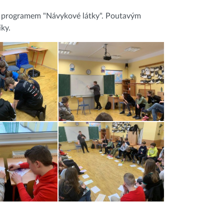
s. s programem "Návykové látky". Poutavým
iky.