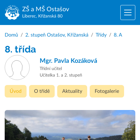
ZŠ a MŠ
Ostašov
Liberec, Křižanská 80
Domů
2. stupeň Ostašov, Křížanská
Třídy
8. A
8. třída
Mgr.
Pavla Kozáková
Třídní učitel
Učitelka 1. a 2. stupeň
Úvod
O třídě
Aktuality
Fotogalerie