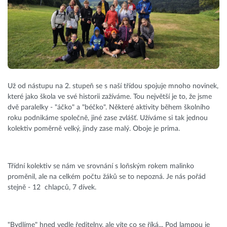
Už od nástupu na 2. stupeň se s naší třídou spojuje mnoho novinek,
které jako škola ve své historii zažíváme. Tou největší je to, že jsme
dvě paralelky - "áčko" a "béčko". Některé aktivity během školního
roku podnikáme společně, jiné zase zvlášť. Užíváme si tak jednou
kolektiv poměrně velký, jindy zase malý. Oboje je prima.
Třídní kolektiv se nám ve srovnání s loňským rokem malinko
proměnil, ale na celkém počtu žáků se to nepozná. Je nás pořád
stejně - 12 chlapců, 7 dívek.
"Bydlíme" hned vedle ředitelny, ale víte co se říká... Pod lampou je