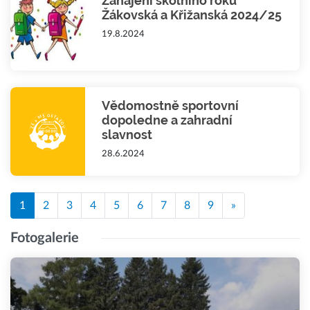
Zahájení školního roku
Žákovská a Křižanská 2024/25
19.8.2024
Vědomostně sportovní
dopoledne a zahradní
slavnost
28.6.2024
1
2
3
4
5
6
7
8
9
»
Fotogalerie