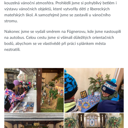
kouzelná vánoční atmosféra. Prohlédli jsme si pohyblivý betlém i
výstavu vánočních objektů, které vytvořily děti z libereckých
mateřských škol. A samozřejmě jsme se zastavili u vánočního
stromu.
Nakonec jsme se vydali směrem na Fügnerovu, kde jsme nastoupili
na autobus. Celou cestu jsme si všímali důležitých orientačních
bodů, abychom se ve vlastivědě při práci s plánkem města
neztratili.