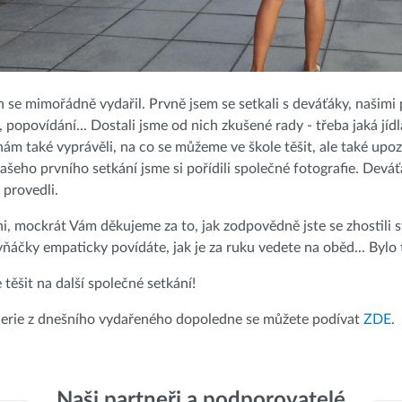
 se mimořádně vydařil. Prvně jsem se setkali s deváťáky, našimi
popovídání... Dostali jsme od nich zkušené rady - třeba jaká jídla 
nám také vyprávěli, na co se můžeme ve škole těšit, ale také upoz
šeho prvního setkání jsme si pořídili společné fotografie. Devá
 provedli.
ni, mockrát Vám děkujeme za to, jak zodpovědně jste se zhostili sv
ňáčky empaticky povídáte, jak je za ruku vedete na oběd... Bylo 
těšit na další společné setkání!
lerie z dnešního vydařeného dopoledne se můžete podívat
ZDE
.
Naši partneři a podporovatelé