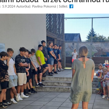
: 5.9.2024 Autor(ka): Pavlína Pokorná | Sdílet: