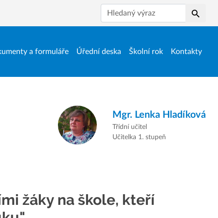
Hledat
umenty a formuláře
Úřední deska
Školní rok
Kontakty
Mgr.
Lenka Hladíková
Třídní učitel
Učitelka 1. stupeň
ími žáky na škole, kteří
uku"