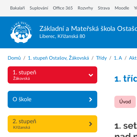
Bakalaři
Suplování
Office 365
Rozvrhy
Strava
Moodle
Y
Základní a Mateřská škola
Ostaš
Liberec, Křižanská 80
Domů
1. stupeň Ostašov, Žákovská
Třídy
1. A
Akt
1. stupeň
1. tří
Žákovská
O škole
Úvod
2. stupeň
1. se
Křížanská
nad 