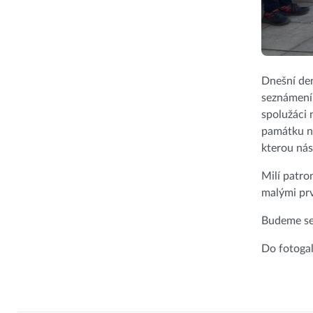
Dnešní den
seznámení, 
spolužáci 
památku na
kterou nás
Milí patro
malými prv
Budeme se 
Do fotoga