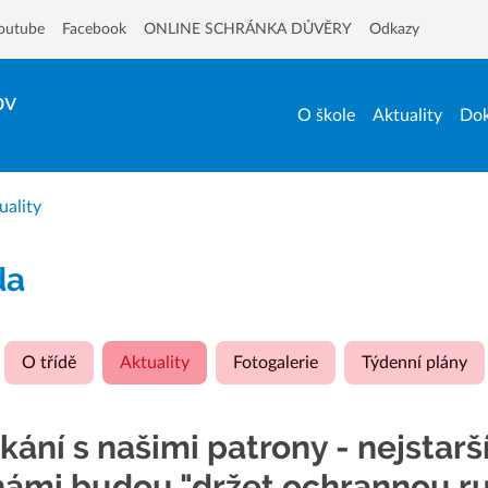
outube
Facebook
ONLINE SCHRÁNKA DŮVĚRY
Odkazy
ov
O škole
Aktuality
Dok
uality
da
O třídě
Aktuality
Fotogalerie
Týdenní plány
tkání s našimi patrony - nejstarš
námi budou "držet ochrannou r