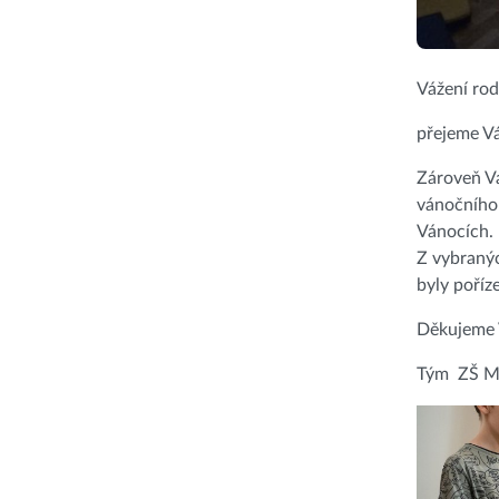
Vážení rod
přejeme V
Zároveň Vá
vánočního c
Vánocích.
Z vybranýc
byly poříz
Děkujeme V
Tým ZŠ M