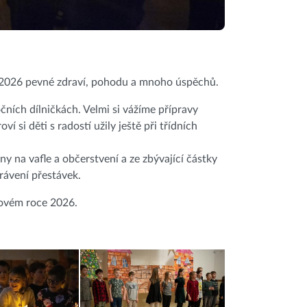
u 2026 pevné zdraví, pohodu a mnoho úspěchů.
ních dílničkách. Velmi si vážíme přípravy
í si děti s radostí užily ještě při třídních
y na vafle a občerstvení a ze zbývající částky
rávení přestávek.
novém roce 2026.