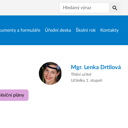
Hledat
umenty a formuláře
Úřední deska
Školní rok
Kontakty
Mgr.
Lenka Drtilová
Třídní učitel
Učitelka 1. stupeň
ěsíční plány