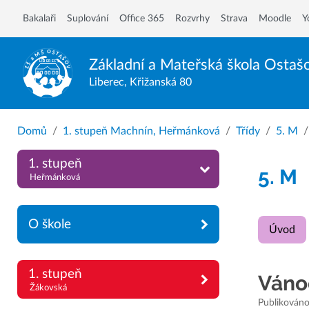
Bakalaři
Suplování
Office 365
Rozvrhy
Strava
Moodle
Y
Základní a Mateřská škola
Ostaš
Liberec, Křižanská 80
Domů
1. stupeň Machnín, Heřmánková
Třídy
5. M
1. stupeň
5. M
Heřmánková
O škole
Úvod
1. stupeň
Váno
Žákovská
Publikováno