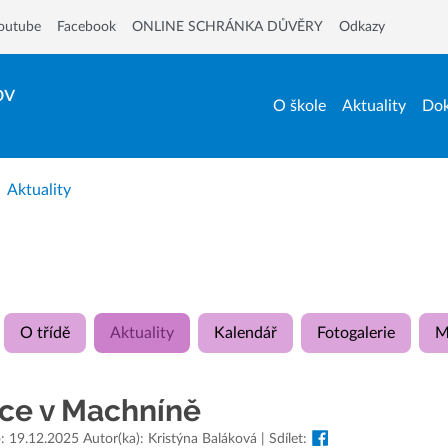
outube
Facebook
ONLINE SCHRÁNKA DŮVĚRY
Odkazy
ov
O škole
Aktuality
Dok
Aktuality
O třídě
Aktuality
Kalendář
Fotogalerie
M
ce v Machníně
: 19.12.2025 Autor(ka): Kristýna Baláková | Sdílet: