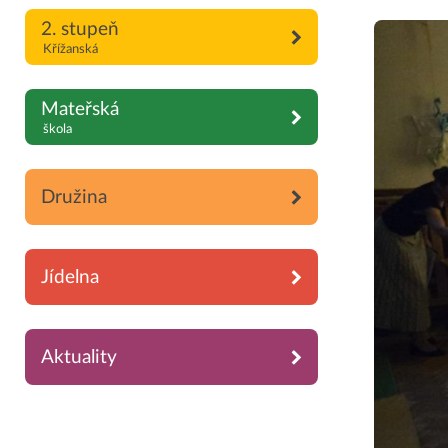
2. stupeň
Křížanská
Mateřská
škola
Družina
Jídelna
Aktuality