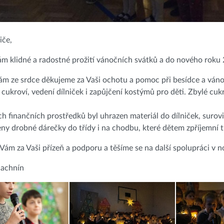
iče,
ám klidné a radostné prožití vánočních svátků a do nového rok
m ze srdce děkujeme za Vaši ochotu a pomoc při besídce a vánoč
ukroví, vedení dílniček i zapůjčení kostýmů pro děti. Zbylé cukrov
h finančních prostředků byl uhrazen materiál do dílniček, surovin
eny drobné dárečky do třídy i na chodbu, které dětem zpříjemní t
ám za Vaši přízeň a podporu a těšíme se na další spolupráci v 
achnín