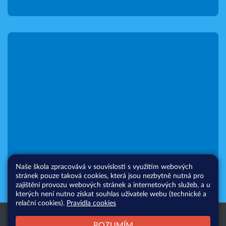
Naše škola zpracovává v souvislosti s využitím webových
stránek pouze taková cookies, která jsou nezbytně nutná pro
zajištění provozu webových stránek a internetových služeb, a u
kterých není nutno získat souhlas uživatele webu (technické a
relační cookies).
Pravidla cookies
Všechna práva vyhrazena. Copyright
Web školy
ROZUMÍM