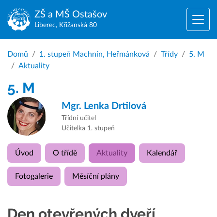
ZŠ a MŠ
Ostašov
Liberec, Křižanská 80
Domů
1. stupeň Machnín, Heřmánková
Třídy
5. M
Aktuality
5. M
Mgr.
Lenka Drtilová
Třídní učitel
Učitelka 1. stupeň
Úvod
O třídě
Aktuality
Kalendář
Fotogalerie
Měsíční plány
Den otevřených dveří