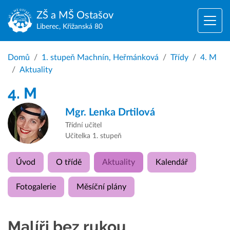
ZŠ a MŠ
Ostašov
Liberec, Křižanská 80
Domů
1. stupeň Machnín, Heřmánková
Třídy
4. M
Aktuality
4. M
Mgr.
Lenka Drtilová
Třídní učitel
Učitelka 1. stupeň
Úvod
O třídě
Aktuality
Kalendář
Fotogalerie
Měsíční plány
Malíři bez rukou