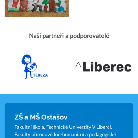
Naši partneři a podporovatelé
ZŠ a MŠ Ostašov
Fakultní škola, Technické Univerzity V Liberci,
Fakulty přírodovědně-humanitní a pedagogické