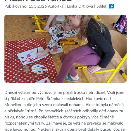
Publikováno: 15.5.2026 Autor(ka): Lenka Drtilová | Sdílet:
Dnešní výtvarnou výchovu jsme pojali trošku netradičně. Vzali jsme
si příklad z malíře Petra Šrámka z nedalekých Hodkovic nad
Mohelkou a dle jeho vzoru malovali nohama. Akce to byla náročná
a očekávání různá. Po nesmělých začátcích odhodily děti obavy za
hlavu, nohou se chopily štětce a čtvrtku pokryly více či méně
rozpoznatelnými tvary. Zajímavé je, že většině praváků se malovalo
lépe levou nohou. Někteří si zkusili domalovat detaily pusou, což se