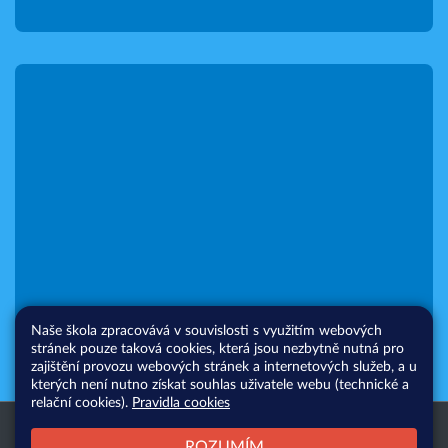
Naše škola zpracovává v souvislosti s využitím webových
stránek pouze taková cookies, která jsou nezbytně nutná pro
zajištění provozu webových stránek a internetových služeb, a u
kterých není nutno získat souhlas uživatele webu (technické a
relační cookies).
Pravidla cookies
Všechna práva vyhrazena. Copyright
Web školy
ROZUMÍM