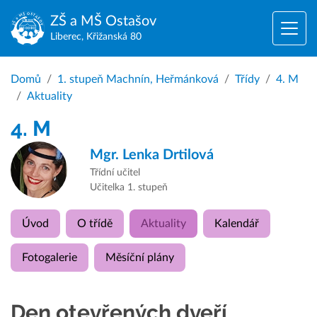
ZŠ a MŠ
Ostašov
Liberec, Křižanská 80
Domů
1. stupeň Machnín, Heřmánková
Třídy
4. M
Aktuality
4. M
Mgr.
Lenka Drtilová
Třídní učitel
Učitelka 1. stupeň
Úvod
O třídě
Aktuality
Kalendář
Fotogalerie
Měsíční plány
Den otevřených dveří