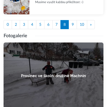
Musíme využít každou příležitost :-)
0
2
3
4
5
6
7
8
9
10
»
Fotogalerie
Prosinec ve školní družině Machnín