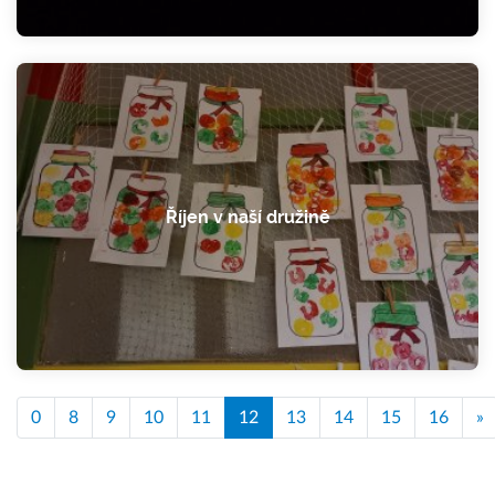
Říjen v naší družině
0
8
9
10
11
12
13
14
15
16
»