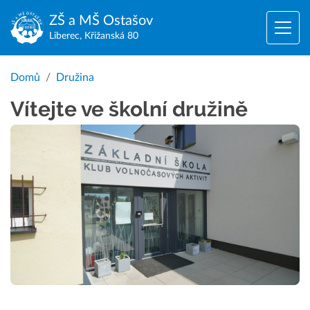
ZŠ a MŠ
Ostašov
Liberec, Křižanská 80
Domů
Družina
Vítejte ve školní družině