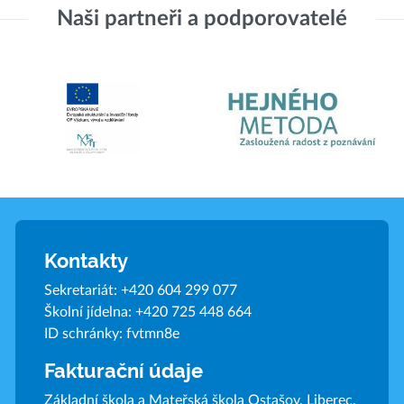
Naši partneři a podporovatelé
Kontakty
Sekretariát:
+420 604 299 077
Školní jídelna:
+420 725 448 664
ID schránky: fvtmn8e
Fakturační údaje
Základní škola a Mateřská škola Ostašov, Liberec,