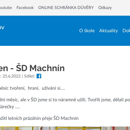
outube
Facebook
ONLINE SCHRÁNKA DŮVĚRY
Odkazy
ov
O škole
Aktuality
Dok
en - ŠD Machnín
: 25.6.2022 | Sdílet:
síc tvoření, hraní, užívání si....
dní měsíc, ale v ŠD jsme si to náramně užili. Tvořili jsme, dělali 
árečky ....
žití letních prázdnin přeje ŠD Machnín