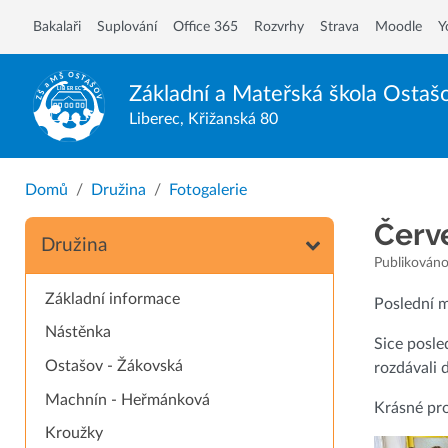
Bakalaři
Suplování
Office 365
Rozvrhy
Strava
Moodle
Y
Základní a Mateřská škola
Ostaš
Liberec, Křižanská 80
Domů
Družina
Fotogalerie
Červ
Družina
Publikováno
Základní informace
Poslední mě
Nástěnka
Sice posle
Ostašov - Žákovská
rozdávali d
Machnín - Heřmánková
Krásné pro
Kroužky