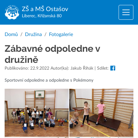
ZŠ a MŠ
Ostašov
Liberec, Křižanská 80
Domů
Družina
Fotogalerie
Zábavné odpoledne v
družině
Publikováno: 22.9.2022 Autor(ka): Jakub Řihák | Sdílet:
Sportovní odpoledne a odpoledne s Pokémony