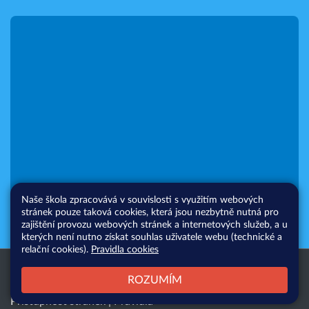
Naše škola zpracovává v souvislosti s využitím webových
stránek pouze taková cookies, která jsou nezbytně nutná pro
zajištění provozu webových stránek a internetových služeb, a u
kterých není nutno získat souhlas uživatele webu (technické a
relační cookies).
Pravidla cookies
Všechna práva vyhrazena. Copyright
Web školy
ROZUMÍM
© 2026 |
Mapa stránek
|
Přihlásit
|
Přístupnost stránek
|
Pravidla