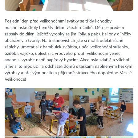
Poslední den před velikonočními svátky se třídy i chodby
machnínské školy hemžily dětmi všech ročníků. Děti se předem
zapsaly do dílen, jejichž výrobky se jim líbily, a pak už si ony dílničky
obcházely a tvořily. Na 6 stanovištích jste si mohli udělat různé
zápichy, umotat si z bambulek zvířátka, upéci velikonoční sušenky,
ozdobit vajíčko, uplést si z vrbového proutí velikonoční věnec,
anebo si vyrobit např. papírový hyacint. Akce byla zdařilá a všichni
jsme si to moc užili a odcházeli domů s taškami naplněnými hezkými
výrobky a hřejivým pocitem příjemně stráveného dopoledne. Veselé
Velikonoce!