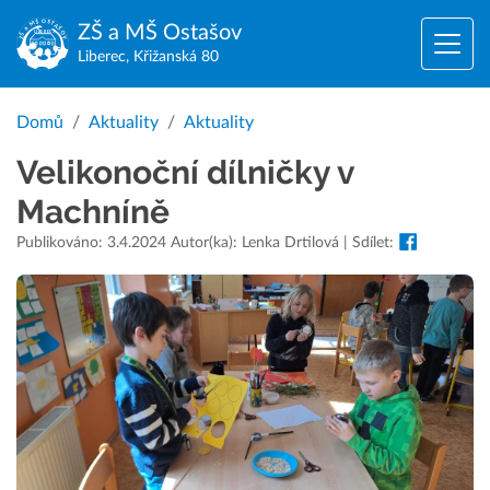
ZŠ a MŠ
Ostašov
Liberec, Křižanská 80
Domů
Aktuality
Aktuality
Velikonoční dílničky v
Machníně
Publikováno: 3.4.2024 Autor(ka): Lenka Drtilová | Sdílet: