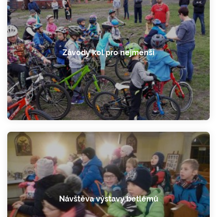
Závody kol pro nejmenší
Návštěva výstavy betlémů