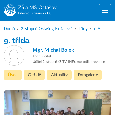
ZŠ a MŠ
Ostašov
Liberec, Křižanská 80
Domů
2. stupeň Ostašov, Křížanská
Třídy
9. A
9. třída
Mgr.
Michal Bolek
Třídní učitel
Učitel 2. stupeň (Z-TV-INF), metodik prevence
Úvod
O třídě
Aktuality
Fotogalerie