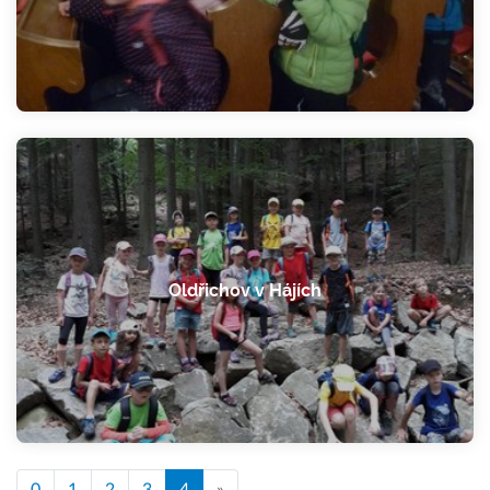
Oldřichov v Hájích
0
1
2
3
4
»