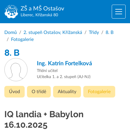
ZŠ a MŠ
Ostašov
Liberec, Křižanská 80
Domů
2. stupeň Ostašov, Křížanská
Třídy
8. B
Fotogalerie
8. B
Ing.
Katrin Fortelková
Třídní učitel
Učitelka 1. a 2. stupeň (AJ-NJ)
Úvod
O třídě
Aktuality
Fotogalerie
IQ landia + Babylon
16.10.2025