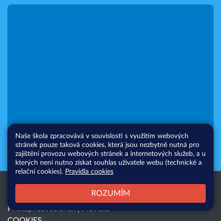
Naše škola zpracovává v souvislosti s využitím webových
stránek pouze taková cookies, která jsou nezbytně nutná pro
zajištění provozu webových stránek a internetových služeb, a u
kterých není nutno získat souhlas uživatele webu (technické a
relační cookies).
Pravidla cookies
Všechna práva vyhrazena. Copyright
Web školy
ROZUMÍM
© 2026 |
Mapa stránek
|
Přihlásit
|
Přístupnost stránek
|
Pravidla
COOKIES