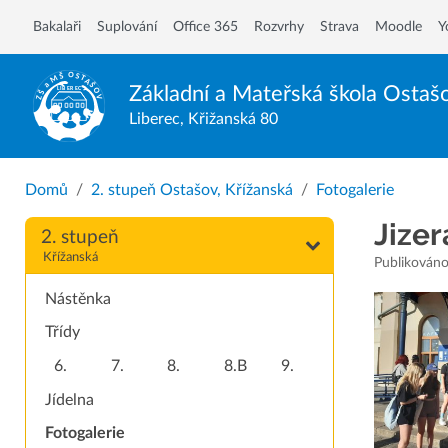
Bakalaři
Suplování
Office 365
Rozvrhy
Strava
Moodle
Y
Základní a Mateřská škola
Ostaš
Liberec, Křižanská 80
Domů
2. stupeň Ostašov, Křížanská
Fotogalerie
Jizer
2. stupeň
Křížanská
Publikováno:
Nástěnka
Třídy
6.
7.
8.
8.B
9.
Jídelna
Fotogalerie