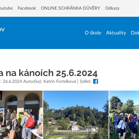
outube
Facebook
ONLINE SCHRÁNKA DŮVĚRY
Odkazy
ov
O škole
Aktuality
Dok
a na kánoích 25.6.2024
 26.6.2024 Autor(ka): Katrin Fortelková | Sdílet: