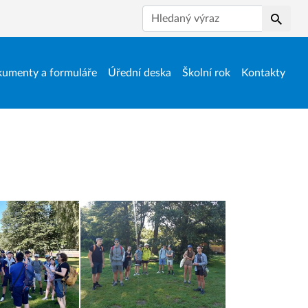
Hledat
umenty a formuláře
Úřední deska
Školní rok
Kontakty