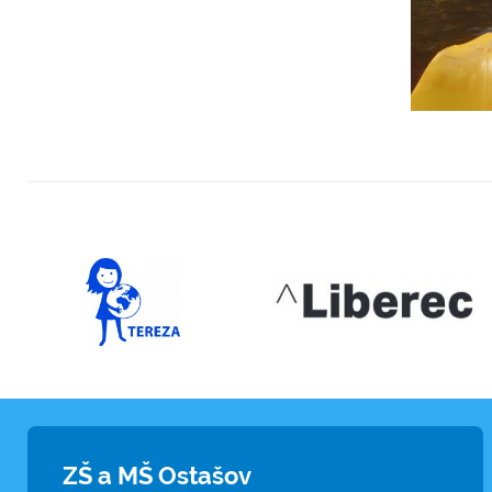
ZŠ a MŠ Ostašov