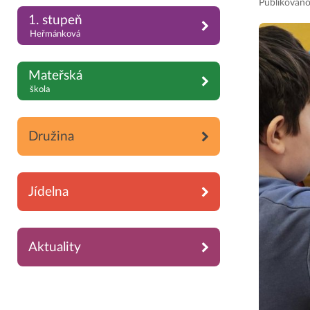
Publikováno
1. stupeň
Heřmánková
Mateřská
škola
Družina
Jídelna
Aktuality