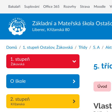
Bakalaři
Suplování
Office 365
Rozvrhy
Strava
Moodle
Y
Základní a Mateřská škola
Ostaš
Liberec, Křižanská 80
Domů
1. stupeň Ostašov, Žákovská
Třídy
5. A
Akt
1. stupeň
5. tř
Žákovská
O škole
Úvod
2. stupeň
Vlast
Křížanská