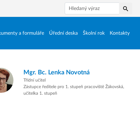
Hledat
umenty a formuláře
Úřední deska
Školní rok
Kontakty
Mgr. Bc.
Lenka Novotná
Třídní učitel
Zástupce ředitele pro 1. stupeň pracoviště Žákovská,
učitelka 1. stupeň