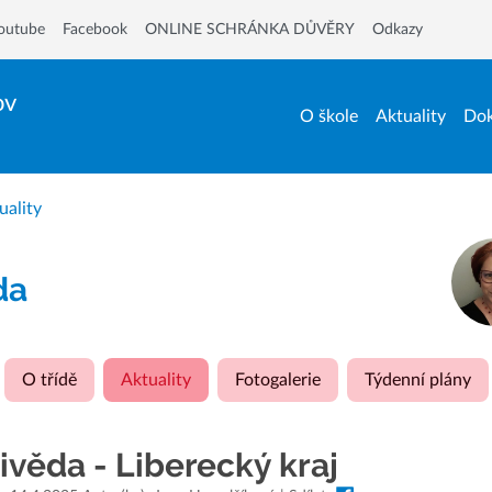
outube
Facebook
ONLINE SCHRÁNKA DŮVĚRY
Odkazy
ov
O škole
Aktuality
Dok
uality
ída
O třídě
Aktuality
Fotogalerie
Týdenní plány
ivěda - Liberecký kraj