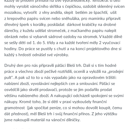
každý se předem přihlásil na dvě vybranédílničky. Tentokrát si děti
mohly vyrobit vánočního skřítka s čepičkou, ozdobit skleněný svícen
mozaikou, vytvořit z vlny anděla, slepit betlém ze špachtlí, ušít
z krepového papíru svícen nebo sněhuláka, pro maminku připravit
dřevěný šperk s korálky, poskládat dárkové krabičky na drobné
dárečky, z kuželu udělat stromeček, z mačkaného papíru nalepit
obrázek nebo si vybarvit sádrové ozdoby na stromek. V každé dílně
se sešly děti od 1. do 5. třídy a na každé tvoření měly 2 vyučovací
hodiny. Do práce se pustily s chutí a na konci projektového dne si
každý s hrdostí odnášel své výrobky.
Druhý den pro nás připravili páťáci Bleší trh. Dali si s tím hodně
práce a všechno zboží pečlivě roztřídili, ocenili a vyložili na „prodejní
pult“. A pak už to to u nás vypadalo jako na opravdovém tržišti:
nabízení zboží, vyvolávání nejlepších cen a smlouvání. Páťáci se
osvědčili jako skvělí prodavači, protože se jim podařilo prodat
většinu nabízeného zboží. A nakupující odcházeli spokojení se svými
nákupy. Kromě toho, že si děti v praxi vyzkoušely finanční
gramotnost (jak spočítat peníze, co si mohou dovolit koupit, čemu
dát přednost), měl Bleší trh i svůj finanční přínos. Z jeho výtěžku
jsme nakoupili materiál na vánoční dílničky.