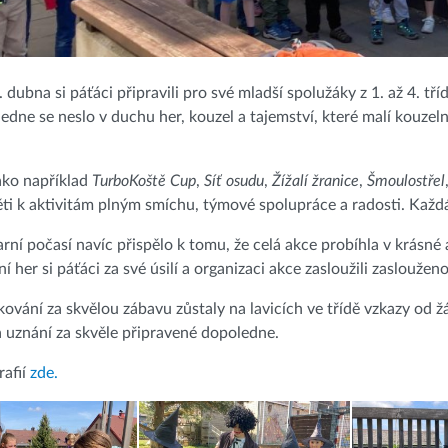
. dubna si páťáci připravili pro své mladší spolužáky z 1. až 4. 
edne se neslo v duchu her, kouzel a tajemství, které malí kouzel
ako například
TurboKoště Cup
,
Síť osudu
,
Žížalí žranice
,
Šmoulostřel
ěti k aktivitám plným smíchu, týmové spolupráce a radosti. Každá z
arní počasí navíc přispělo k tomu, že celá akce probíhla v krásné
í her si páťáci za své úsilí a organizaci akce zasloužili zaslou
ování za skvělou zábavu zůstaly na lavicích ve třídě vzkazy od žá
 uznání za skvěle připravené dopoledne.
rafií
zde.