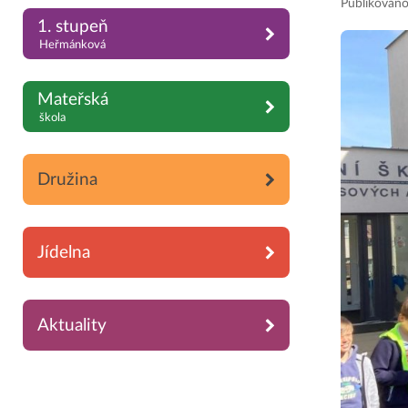
Publikováno
1. stupeň
Heřmánková
Mateřská
škola
Družina
Jídelna
Aktuality