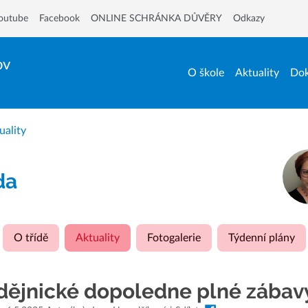
outube
Facebook
ONLINE SCHRÁNKA DŮVĚRY
Odkazy
ov
O škole
Aktuality
Dok
uality
ída
O třídě
Aktuality
Fotogalerie
Týdenní plány
dějnické dopoledne plné zábavy