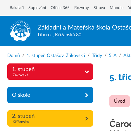
Bakalaři
Suplování
Office 365
Rozvrhy
Strava
Moodle
Y
Základní a Mateřská škola
Ostaš
Liberec, Křižanská 80
Domů
1. stupeň Ostašov, Žákovská
Třídy
5. A
Akt
1. stupeň
5. tř
Žákovská
O škole
Úvod
2. stupeň
Čaro
Křížanská