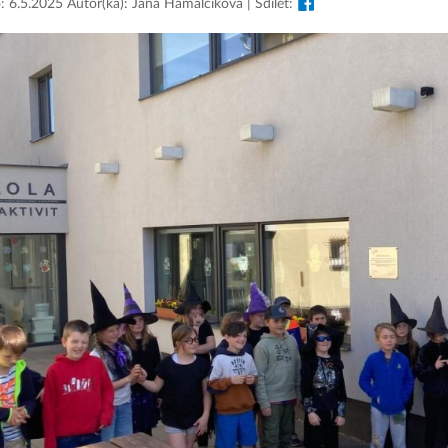
: 6.5.2025 Autor(ka): Jana Hamalčíková | Sdílet: