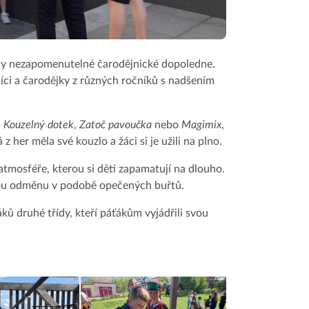
třídy nezapomenutelné čarodějnické dopoledne.
níci a čarodějky z různých ročníků s nadšením
,
Kouzelný dotek
,
Zatoč pavoučka
nebo
Magimix
,
 her měla své kouzlo a žáci si je užili na plno.
 atmosféře, kterou si děti zapamatují na dlouho.
ženou odměnu v podobě opečených buřtů.
ků druhé třídy, kteří páťákům vyjádřili svou