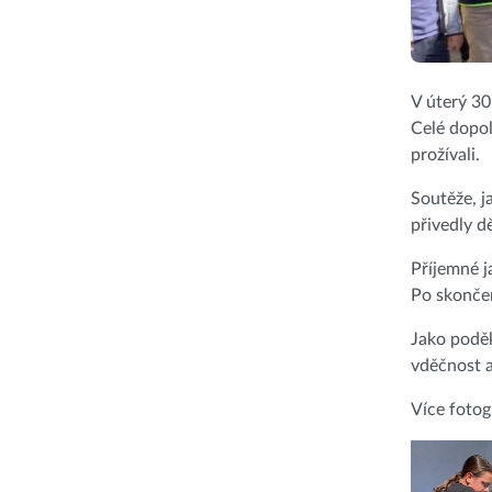
V úterý 30
Celé dopol
prožívali.
Soutěže, j
přivedly d
Příjemné j
Po skončen
Jako poděk
vděčnost a
Více fotog