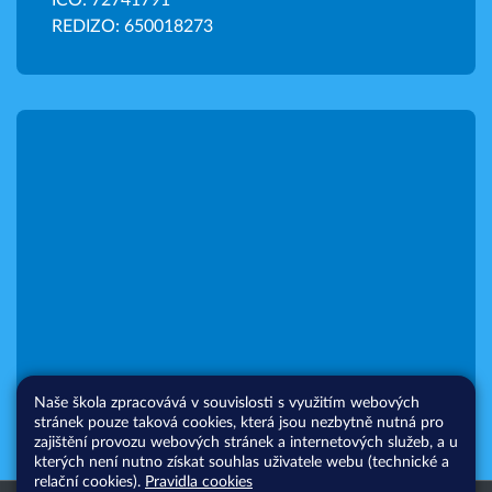
IČO: 72741791
REDIZO: 650018273
Naše škola zpracovává v souvislosti s využitím webových
stránek pouze taková cookies, která jsou nezbytně nutná pro
zajištění provozu webových stránek a internetových služeb, a u
kterých není nutno získat souhlas uživatele webu (technické a
relační cookies).
Pravidla cookies