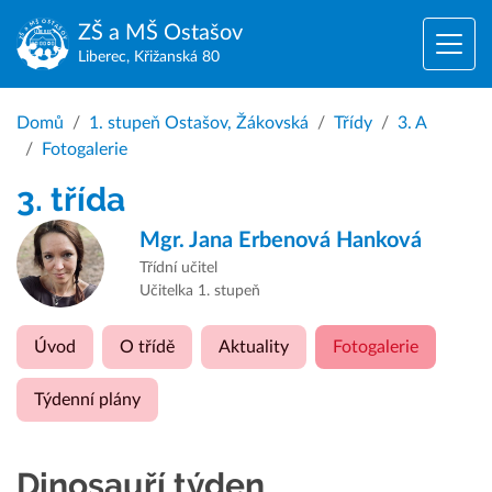
ZŠ a MŠ
Ostašov
Liberec, Křižanská 80
Domů
1. stupeň Ostašov, Žákovská
Třídy
3. A
Fotogalerie
3. třída
Mgr.
Jana Erbenová Hanková
Třídní učitel
Učitelka 1. stupeň
Úvod
O třídě
Aktuality
Fotogalerie
Týdenní plány
Dinosauří týden