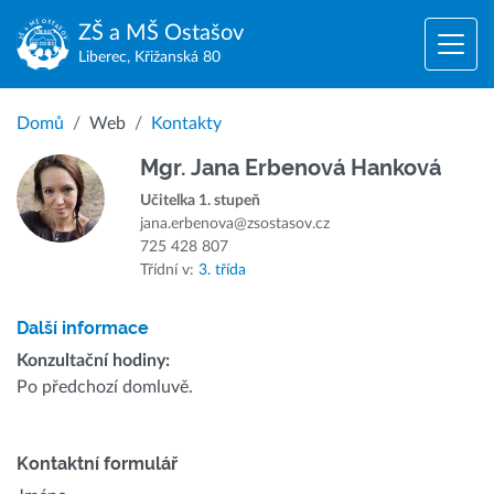
ZŠ a MŠ
Ostašov
Liberec, Křižanská 80
Domů
Web
Kontakty
Mgr. Jana Erbenová Hanková
Učitelka 1. stupeň
jana.erbenova@zsostasov.cz
725 428 807
Třídní v:
3. třída
Další informace
Konzultační hodiny:
Po předchozí domluvě.
Kontaktní formulář