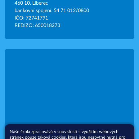
460 10, Liberec
bankovní spojení: 54 71 012/0800
IČO: 72741791
REDIZO: 650018273
Naše škola zpracovává v souvislosti s využitím webových
stránek pouze taková cookies, která jsou nezbytně nutná pro