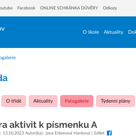
outube
Facebook
ONLINE SCHRÁNKA DŮVĚRY
Odkazy
ov
O škole
Aktuality
Dok
ogalerie
ída
O třídě
Aktuality
Fotogalerie
Týdenní plány
a aktivit k písmenku A
: 13.10.2023 Autor(ka): Jana Erbenová Hanková | Sdílet: