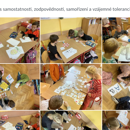
samostatnosti, zodpovědnosti, samořízení a vzájemné toleranci