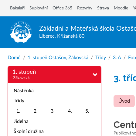
Bakalaři
Suplování
Office 365
Rozvrhy
Strava
Moodle
Y
Základní a Mateřská škola
Ostaš
Liberec, Křižanská 80
Domů
1. stupeň Ostašov, Žákovská
Třídy
3. A
Fot
1. stupeň
3. tř
Žákovská
Nástěnka
Třídy
Úvod
1.
2.
3.
4.
5.
Jídelna
Centr
Školní družina
Publikováno