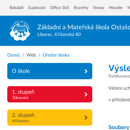
Bakalaři
Suplování
Office 365
Rozvrhy
Strava
Moodle
Y
Základní a Mateřská škola
Ostaš
Liberec, Křižanská 80
Domů
Web
Úřední deska
Výsle
O škole
Publikováno:
Vážení uc
1. stupeň
Žákovská
v přiložen
2. stupeň
Křížanská
Soubory 