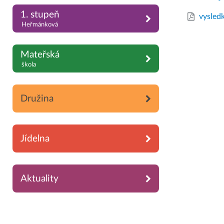
1. stupeň
vysled
Heřmánková
Mateřská
škola
Družina
Jídelna
Aktuality