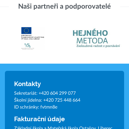
Naši partneři a podporovatelé
Kontakty
Sekretariát:
+420 604 299 077
Školní jídelna:
+420 725 448 664
ID schránky: fvtmn8e
Fakturační údaje
Základní škola a Mateřská škola Ostašov, Liberec,