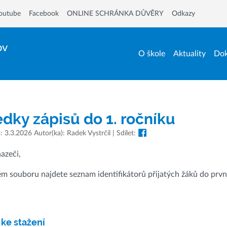
outube
Facebook
ONLINE SCHRÁNKA DŮVĚRY
Odkazy
ov
O škole
Aktuality
Dok
dky zápisů do 1. ročníku
 3.3.2026 Autor(ka): Radek Vystrčil | Sdílet:
hazeči,
ém souboru najdete seznam identifikátorů přijatých žáků do prv
ke stažení