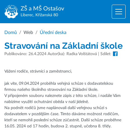
ZŠ a MŠ
Ostašov
Liberec, Křižanská 80
Domů
Web
Úřední deska
Stravování na Základní škole
Publikováno: 26.4.2024 Autor(ka): Radka Volštátová | Sdílet:
Vážení rodiče, strávníci a zaměstnanci,
jak víte, 09.04.2024 proběhla veřejná schůze s dodavatelskou
firmou našeho školního stravování na Základní škole.
V připojeném souboru naleznete zápis z této schůze, i nadále Vám
nabízíme využití ochutnání oběda v naší jídelně.
Na podnět rodičů jsme naplánovali další veřejnou schůzi s
dodavatelem v pozdějším čase. Tímto dáváme možnost rodičům,
kteří se nemohli poslední schůze zúčastnit. Další schůze proběhne
16.05. 2024 od 17 hodin, budova 2. stupně, učebna 8. třídy.