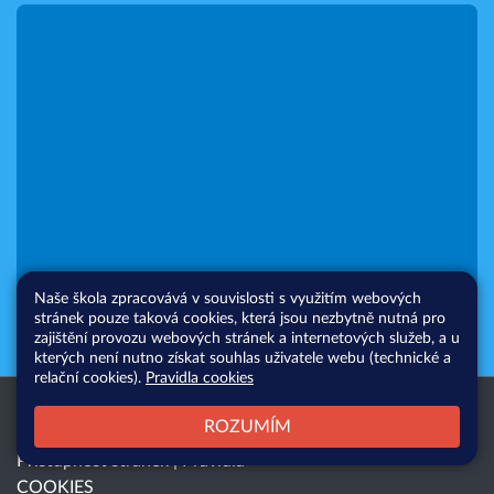
Naše škola zpracovává v souvislosti s využitím webových
stránek pouze taková cookies, která jsou nezbytně nutná pro
zajištění provozu webových stránek a internetových služeb, a u
kterých není nutno získat souhlas uživatele webu (technické a
relační cookies).
Pravidla cookies
Všechna práva vyhrazena. Copyright
Web školy
ROZUMÍM
© 2026 |
Mapa stránek
|
Přihlásit
|
Přístupnost stránek
|
Pravidla
COOKIES