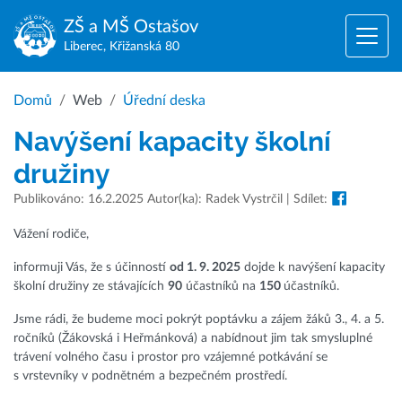
ZŠ a MŠ
Ostašov
Liberec, Křižanská 80
Domů
Web
Úřední deska
Navýšení kapacity školní
družiny
Publikováno: 16.2.2025 Autor(ka): Radek Vystrčil | Sdílet:
Vážení rodiče,
informuji Vás, že s účinností
od 1. 9. 2025
dojde k navýšení kapacity
školní družiny ze stávajících
90
účastníků na
150
účastníků.
Jsme rádi, že budeme moci pokrýt poptávku a zájem žáků 3., 4. a 5.
ročníků (Žákovská i Heřmánková) a nabídnout jim tak smysluplné
trávení volného času i prostor pro vzájemné potkávání se
s vrstevníky v podnětném a bezpečném prostředí.