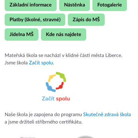
Základní informace
Nástěnka
Fotogalerie
Platby (školné, stravné)
Zápis do MŠ
Jídelna MŠ
Kde nás najdete
Mateřská škola se nachází v klidné části města Liberce.
Jsme škola
Začít spolu
.
Naše škola je zapojena do programu
Skutečně zdravá škola
a jsme držiteli stříbrného certifikátu.