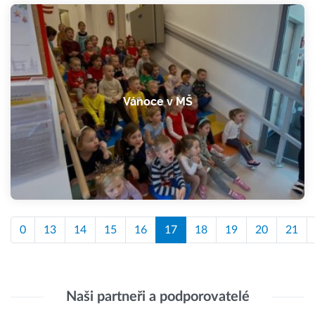
Vánoce v MŠ
0
13
14
15
16
17
18
19
20
21
Naši partneři a podporovatelé