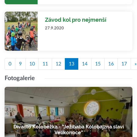
Závod kol pro nejmenší
27.9.2020
0
9
10
11
12
13
14
15
16
17
»
Fotogalerie
Divadlo Koloběžka - "Ježibaba Kolobajzna slaví
Velikonoce"