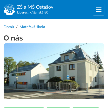
ZŠ a MŠ
Ostašov
Liberec, Křižanská 80
Domů
Mateřská škola
O nás