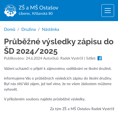
ZŠ a MŠ
Ostašov
Liberec, Křižanská 80
Domů
Družina
Nástěnka
Průběžné výsledky zápisu do
ŠD 2024/2025
Publikováno: 24.6.2024 Autor(ka): Radek Vystrčil | Sdílet:
Vážení uchazeči o přijetí k zájmovému vzdělávání ve školní družině,
informujeme Vás o průběžných výsledcích zápisu do školní družiny.
Byť nás těší Váš zájem, jež teď víme, že ne všem žádostem můžeme
vyhovět.
V přiloženém souboru najdete průsběžné výsledky.
Za tým ZŠ a MŠ Ostašov Radek Vystrčil