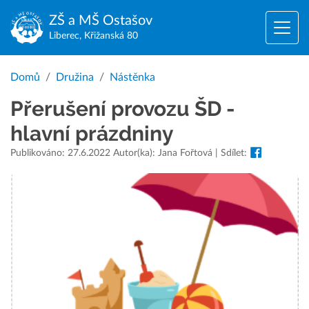
ZŠ a MŠ
Ostašov
Liberec, Křižanská 80
Domů
Družina
Nástěnka
Přerušení provozu ŠD -
hlavní prázdniny
Publikováno: 27.6.2022 Autor(ka): Jana Fořtová | Sdílet: