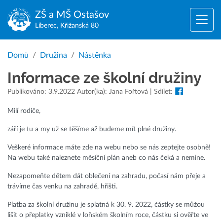
ZŠ a MŠ
Ostašov
Liberec, Křižanská 80
Domů
Družina
Nástěnka
Informace ze školní družiny
Publikováno: 3.9.2022 Autor(ka): Jana Fořtová | Sdílet:
Milí rodiče,
září je tu a my už se těšíme až budeme mít plné družiny.
Veškeré informace máte zde na webu nebo se nás zeptejte osobně!
Na webu také naleznete měsíční plán aneb co nás čeká a nemine.
Nezapomeňte dětem dát oblečení na zahradu, počasí nám přeje a
trávíme čas venku na zahradě, hřišti.
Platba za školní družinu je splatná k 30. 9. 2022, částky se můžou
lišit o přeplatky vzniklé v loňském školním roce, částku si ověřte ve