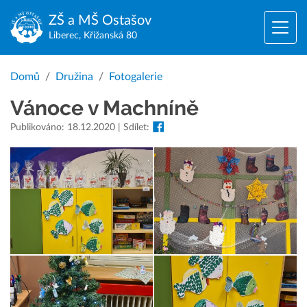
ZŠ a MŠ
Ostašov
Liberec, Křižanská 80
Domů
Družina
Fotogalerie
Vánoce v Machníně
Publikováno: 18.12.2020 | Sdílet: