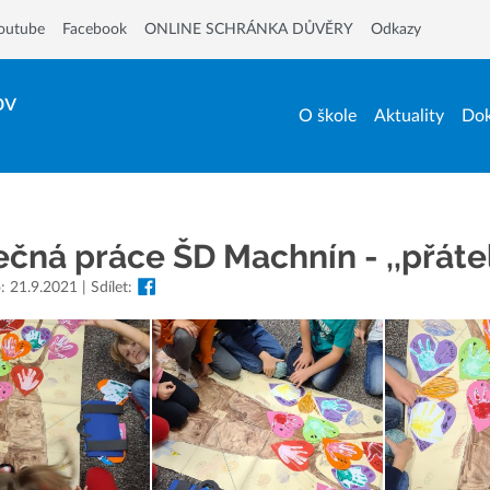
outube
Facebook
ONLINE SCHRÁNKA DŮVĚRY
Odkazy
ov
O škole
Aktuality
Dok
čná práce ŠD Machnín - ,,přátel
: 21.9.2021 | Sdílet: