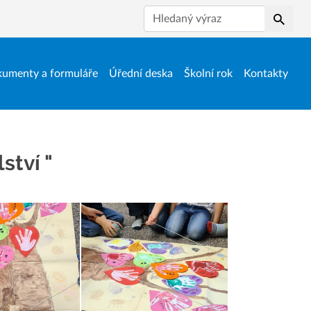
Hledat
umenty a formuláře
Úřední deska
Školní rok
Kontakty
ství "