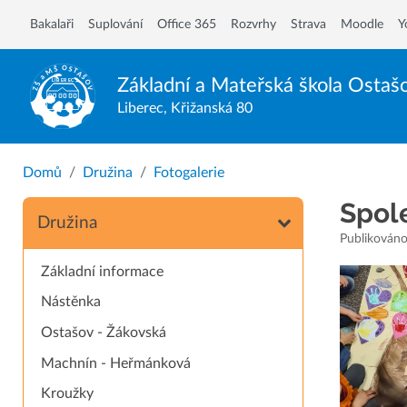
Bakalaři
Suplování
Office 365
Rozvrhy
Strava
Moodle
Y
Základní a Mateřská škola
Ostaš
Liberec, Křižanská 80
Domů
Družina
Fotogalerie
Spole
Družina
Publikováno
Základní informace
Nástěnka
Ostašov - Žákovská
Machnín - Heřmánková
Kroužky