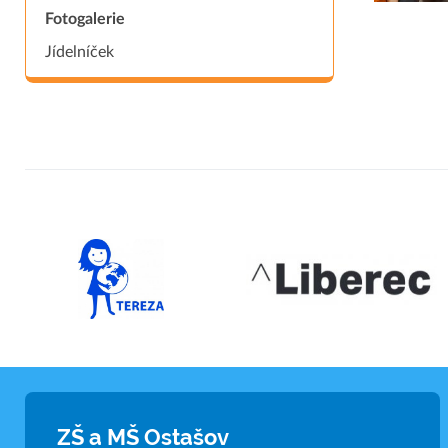
Fotogalerie
Jídelníček
ZŠ a MŠ Ostašov