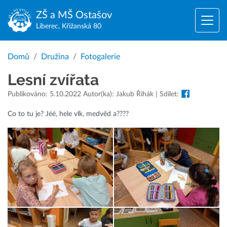
ZŠ a MŠ
Ostašov
Liberec, Křižanská 80
Domů
Družina
Fotogalerie
Lesní zvířata
Publikováno: 5.10.2022 Autor(ka): Jakub Řihák | Sdílet:
Co to tu je? Jéé, hele vlk, medvěd a????