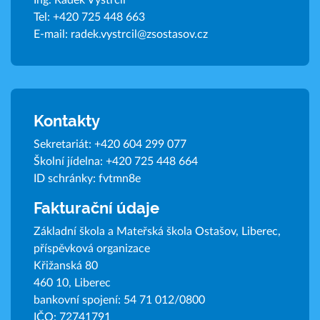
Ing. Radek Vystrčil
Tel:
+420 725 448 663
E-mail:
radek.vystrcil@zsostasov.cz
Kontakty
Sekretariát:
+420 604 299 077
Školní jídelna:
+420 725 448 664
ID schránky: fvtmn8e
Fakturační údaje
Základní škola a Mateřská škola Ostašov, Liberec,
příspěvková organizace
Křižanská 80
460 10, Liberec
bankovní spojení: 54 71 012/0800
IČO: 72741791