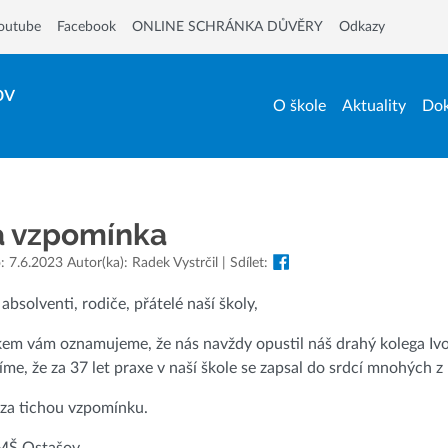
outube
Facebook
ONLINE SCHRÁNKA DŮVĚRY
Odkazy
ov
O škole
Aktuality
Dok
á vzpomínka
 7.6.2023 Autor(ka): Radek Vystrčil | Sdílet:
 absolventi, rodiče, přátelé naší školy,
em vám oznamujeme, že nás navždy opustil náš drahý kolega Ivo
říme, že za 37 let praxe v naší škole se zapsal do srdcí mnohých z
za tichou vzpomínku.