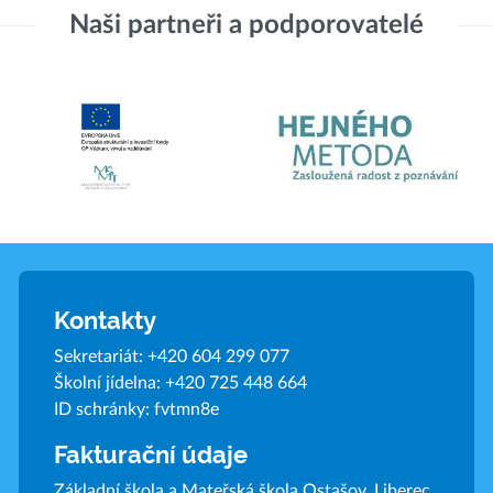
Naši partneři a podporovatelé
Kontakty
Sekretariát:
+420 604 299 077
Školní jídelna:
+420 725 448 664
ID schránky: fvtmn8e
Fakturační údaje
Základní škola a Mateřská škola Ostašov, Liberec,