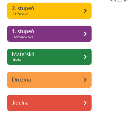
Tým ZŠ a 
2. stupeň
Křížanská
1. stupeň
Heřmánková
Mateřská
škola
Družina
Jídelna