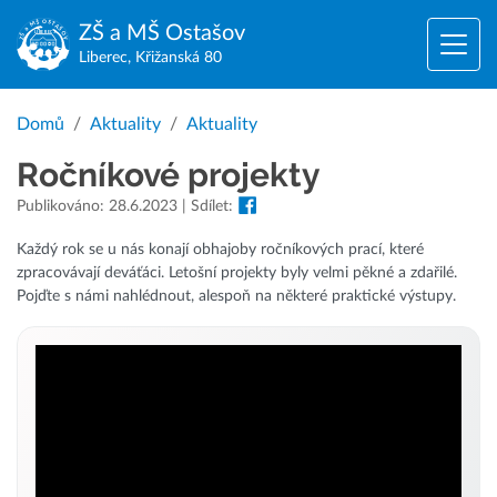
ZŠ a MŠ
Ostašov
Liberec, Křižanská 80
Domů
Aktuality
Aktuality
Ročníkové projekty
Publikováno: 28.6.2023 | Sdílet:
Každý rok se u nás konají obhajoby ročníkových prací, které
zpracovávají deváťáci. Letošní projekty byly velmi pěkné a zdařilé.
Pojďte s námi nahlédnout, alespoň na některé praktické výstupy.