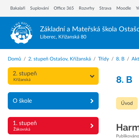
Bakalaři
Suplování
Office 365
Rozvrhy
Strava
Moodle
Y
Základní a Mateřská škola
Ostaš
Liberec, Křižanská 80
Domů
2. stupeň Ostašov, Křížanská
Třídy
8. B
Akt
2. stupeň
8. B
Křížanská
O škole
Úvod
1. stupeň
Harm
Žákovská
Publikováno: