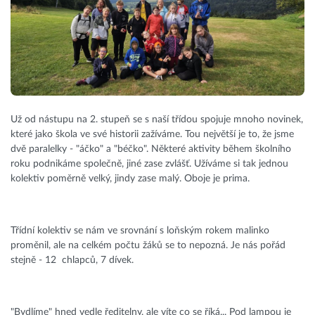
Už od nástupu na 2. stupeň se s naší třídou spojuje mnoho novinek,
které jako škola ve své historii zažíváme. Tou největší je to, že jsme
dvě paralelky - "áčko" a "béčko". Některé aktivity během školního
roku podnikáme společně, jiné zase zvlášť. Užíváme si tak jednou
kolektiv poměrně velký, jindy zase malý. Oboje je prima.
Třídní kolektiv se nám ve srovnání s loňským rokem malinko
proměnil, ale na celkém počtu žáků se to nepozná. Je nás pořád
stejně - 12 chlapců, 7 dívek.
"Bydlíme" hned vedle ředitelny, ale víte co se říká... Pod lampou je