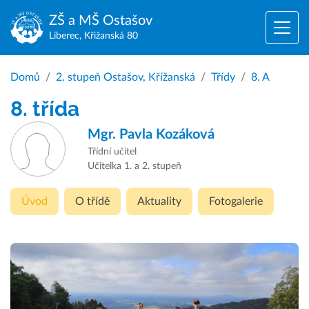
ZŠ a MŠ
Ostašov
Liberec, Křižanská 80
Domů
2. stupeň Ostašov, Křížanská
Třídy
8. A
8. třída
Mgr.
Pavla Kozáková
Třídní učitel
Učitelka 1. a 2. stupeň
Úvod
O třídě
Aktuality
Fotogalerie