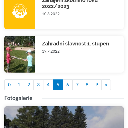
Zahájení školního roku
2022/2023
10.8.2022
Zahradní slavnost 1. stupeň
19.7.2022
0
1
2
3
4
5
6
7
8
9
»
Fotogalerie