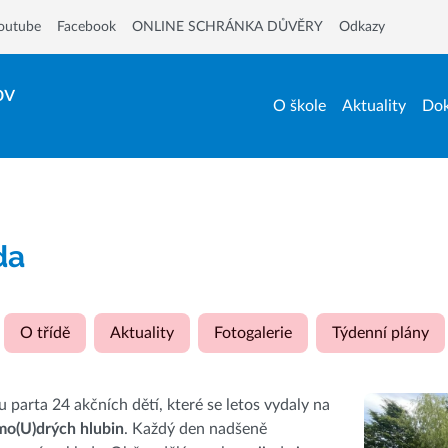
outube
Facebook
ONLINE SCHRÁNKA DŮVĚRY
Odkazy
ov
O škole
Aktuality
Dok
ída
O třídě
Aktuality
Fotogalerie
Týdenní plány
ou parta 24 akčních dětí, které se letos vydaly na
mo(U)drých hlubin
. Každý den nadšeně