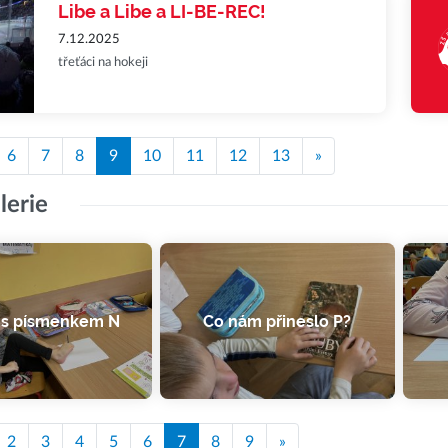
Libe a Libe a LI-BE-REC!
7.12.2025
třeťáci na hokeji
6
7
8
9
10
11
12
13
»
lerie
 s písmenkem N
Co nám přineslo P?
2
3
4
5
6
7
8
9
»