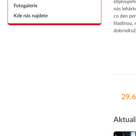
objevujeme
Fotogalerie
nás lehár
Kde nás najdete
co den per
hladinou,
dobrodružs
29.6
Aktual