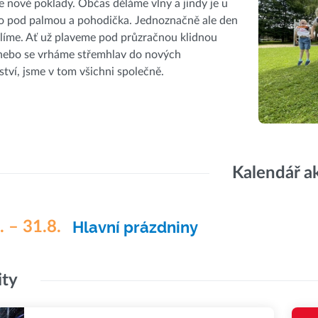
 nové poklady. Občas děláme vlny a jindy je u
ko pod palmou a pohodička. Jednoznačně ale den
líme. Ať už plaveme pod průzračnou klidnou
 nebo se vrháme střemhlav do nových
tví, jsme v tom všichni společně.
Kalendář a
. – 31.8.
Hlavní prázdniny
ity