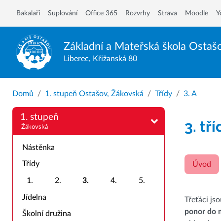
Bakalaři
Suplování
Office 365
Rozvrhy
Strava
Moodle
Y
Základní a Mateřská škola
Ostaš
Liberec, Křižanská 80
Domů
1. stupeň Ostašov, Žákovská
Třídy
3. A
1. stupeň
3. tř
Žákovská
Nástěnka
Třídy
Úvod
1.
2.
3.
4.
5.
Jídelna
Třeťáci js
ponor do 
Školní družina