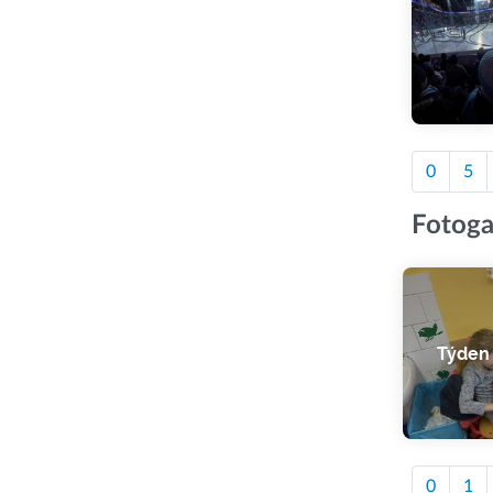
0
5
Fotoga
Týden
0
1