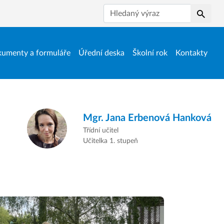
Hledat
umenty a formuláře
Úřední deska
Školní rok
Kontakty
Mgr.
Jana Erbenová Hanková
Třídní učitel
Učitelka 1. stupeň