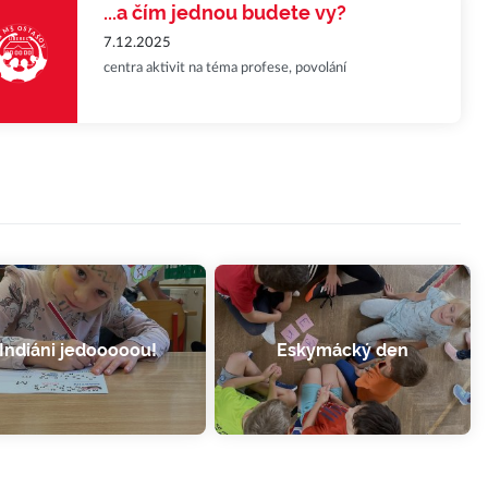
...a čím jednou budete vy?
7.12.2025
centra aktivit na téma profese, povolání
Indiáni jedooooou!
Eskymácký den