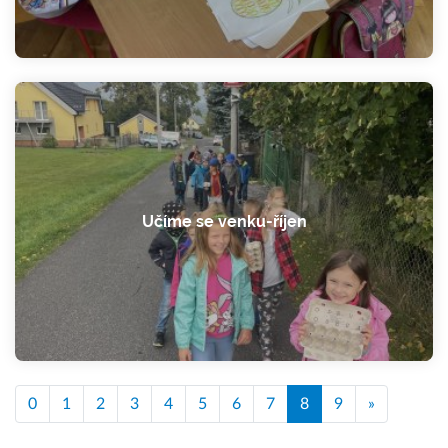
Učíme se venku-říjen
0
1
2
3
4
5
6
7
8
9
»