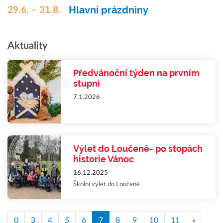
Hlavní prázdniny
29.6. – 31.8.
Aktuality
Předvánoční týden na prvním
stupni
7.1.2026
Výlet do Loučeně- po stopách
historie Vánoc
16.12.2025
Školní výlet do Loučeně
0
3
4
5
6
7
8
9
10
11
»