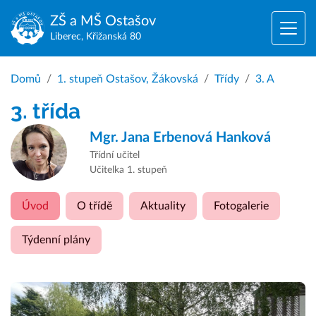
ZŠ a MŠ
Ostašov
Liberec, Křižanská 80
Domů
1. stupeň Ostašov, Žákovská
Třídy
3. A
3. třída
Mgr.
Jana Erbenová Hanková
Třídní učitel
Učitelka 1. stupeň
Úvod
O třídě
Aktuality
Fotogalerie
Týdenní plány