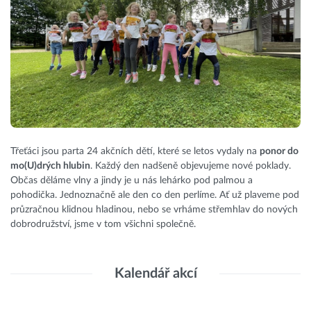
Třeťáci jsou parta 24 akčních dětí, které se letos vydaly na
ponor do
mo(U)drých hlubin
. Každý den nadšeně objevujeme nové poklady.
Občas děláme vlny a jindy je u nás lehárko pod palmou a
pohodička. Jednoznačně ale den co den perlíme. Ať už plaveme pod
průzračnou klidnou hladinou, nebo se vrháme střemhlav do nových
dobrodružství, jsme v tom všichni společně.
Kalendář akcí