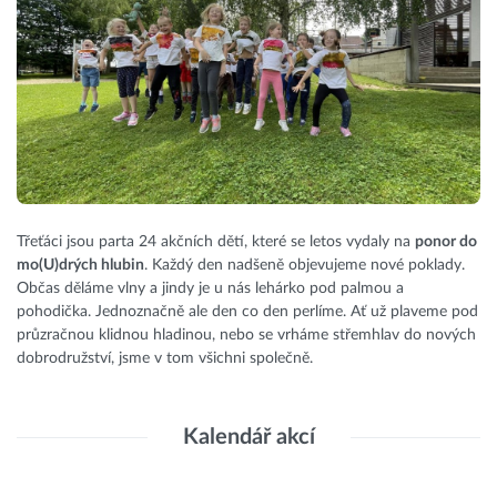
Třeťáci jsou parta 24 akčních dětí, které se letos vydaly na
ponor do
mo(U)drých hlubin
. Každý den nadšeně objevujeme nové poklady.
Občas děláme vlny a jindy je u nás lehárko pod palmou a
pohodička. Jednoznačně ale den co den perlíme. Ať už plaveme pod
průzračnou klidnou hladinou, nebo se vrháme střemhlav do nových
dobrodružství, jsme v tom všichni společně.
Kalendář akcí