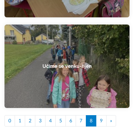
Učíme se venku-říjen
0
1
2
3
4
5
6
7
8
9
»