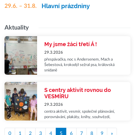
Hlavní prázdniny
29.6. – 31.8.
Aktuality
My jsme žáci třetí Á !
29.3.2026
přespávačka, noc s Andersenem, Mach a
Šebestová, krokodýl sežral psa, královská
snídaně
S centry aktivit rovnou do
VESMÍRU
29.3.2026
centra aktivit, vesmír, společné plánování,
porovnávání, plakáty, knihy, souhvězdí,
videogame, prezentace, spolupráce,
sebereflexe
0
1
2
3
4
5
6
7
8
9
»