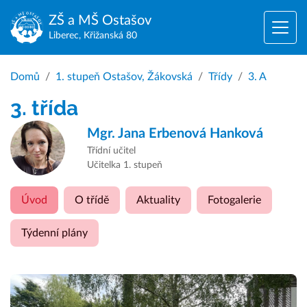
ZŠ a MŠ
Ostašov
Liberec, Křižanská 80
Domů
1. stupeň Ostašov, Žákovská
Třídy
3. A
3. třída
Mgr.
Jana Erbenová Hanková
Třídní učitel
Učitelka 1. stupeň
Úvod
O třídě
Aktuality
Fotogalerie
Týdenní plány